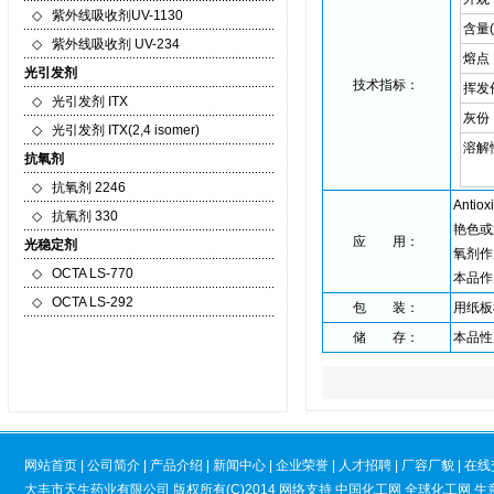
◇
紫外线吸收剂UV-1130
含量(
◇
紫外线吸收剂 UV-234
熔点
光引发剂
技术指标：
挥发
◇
光引发剂 ITX
灰份
◇
光引发剂 ITX(2,4 isomer)
溶解性
抗氧剂
◇
抗氧剂 2246
Ant
◇
抗氧剂 330
艳色或
应 用：
光稳定剂
氧剂作
◇
OCTA LS-770
本品作
◇
OCTA LS-292
包 装：
用纸板
储 存：
本品性
网站首页
|
公司简介
|
产品介绍
|
新闻中心
|
企业荣誉
|
人才招聘
|
厂容厂貌
|
在线
大丰市天生药业有限公司
版权所有(C)2014
网络支持
中国化工网
全球化工网
生