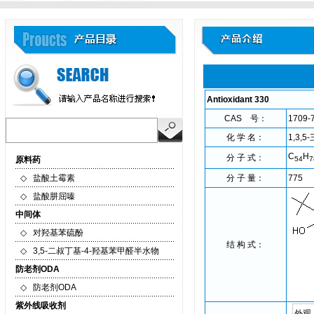
Antioxidant 330
CAS 号：
1709-
化 学 名：
1,3,
C
H
分 子 式：
原料药
54
7
◇
盐酸土霉素
分 子 量：
775
◇
盐酸肼屈嗪
中间体
◇
对羟基苯硫酚
结 构 式：
◇
3,5-二叔丁基-4-羟基苯甲醛半水物
防老剂ODA
◇
防老剂ODA
紫外线吸收剂
外观