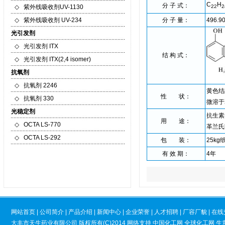
C
H
分 子 式：
◇
紫外线吸收剂UV-1130
22
2
◇
紫外线吸收剂 UV-234
分 子 量：
496.9
光引发剂
◇
光引发剂 ITX
结 构 式：
◇
光引发剂 ITX(2,4 isomer)
抗氧剂
◇
抗氧剂 2246
黄色结
性 状：
◇
抗氧剂 330
微溶于
光稳定剂
抗生素
用 途：
◇
OCTA LS-770
革兰氏
◇
OCTA LS-292
包 装：
25kg
有 效 期：
4年
网站首页
|
公司简介
|
产品介绍
|
新闻中心
|
企业荣誉
|
人才招聘
|
厂容厂貌
|
在线
大丰市天生药业有限公司
版权所有(C)2014
网络支持
中国化工网
全球化工网
生