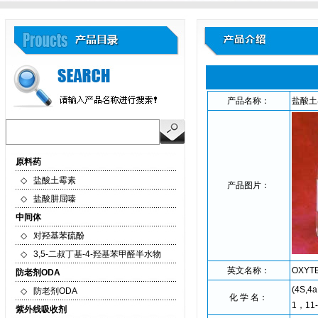
产品名称：
盐酸土
原料药
◇
盐酸土霉素
产品图片：
◇
盐酸肼屈嗪
中间体
◇
对羟基苯硫酚
◇
3,5-二叔丁基-4-羟基苯甲醛半水物
英文名称：
OXYT
防老剂ODA
(4S,4
◇
防老剂ODA
化 学 名：
1，11
紫外线吸收剂