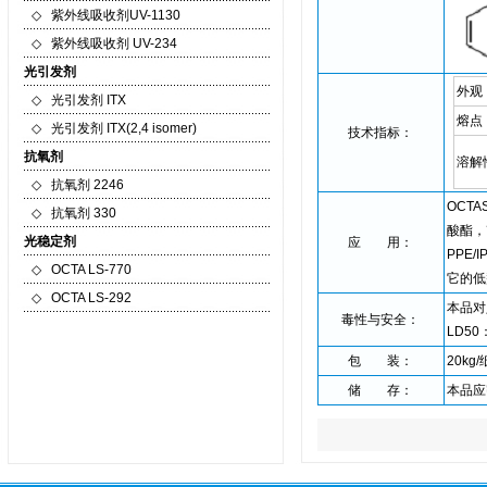
◇
紫外线吸收剂UV-1130
◇
紫外线吸收剂 UV-234
光引发剂
外观
◇
光引发剂 ITX
熔点
◇
光引发剂 ITX(2,4 isomer)
技术指标：
抗氧剂
溶解
◇
抗氧剂 2246
OCT
◇
抗氧剂 330
酸酯，
光稳定剂
应 用：
PPE
◇
OCTA LS-770
它的低
◇
OCTA LS-292
本品对
毒性与安全：
LD50：
包 装：
20kg
储 存：
本品应