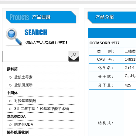
OCTASORB 1577
类 别：
三嗪类
CAS 号：
14831
化 学 名：
2-(4,
原料药
C
H
分 子 式：
◇
盐酸土霉素
27
2
◇
盐酸肼屈嗪
分 子 量：
425
中间体
◇
对羟基苯硫酚
◇
3,5-二叔丁基-4-羟基苯甲醛半水物
防老剂ODA
结 构 式：
◇
防老剂ODA
紫外线吸收剂