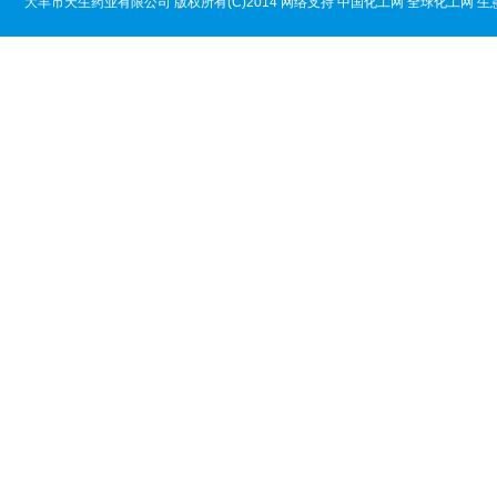
大丰市天生药业有限公司
版权所有(C)2014
网络支持
中国化工网
全球化工网
生