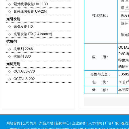
含 量
◇
紫外线吸收剂UV-1130
熔 点
◇
紫外线吸收剂 UV-234
技术指标：
挥发
光引发剂
灰份
◇
光引发剂 ITX
◇
光引发剂 ITX(2,4 isomer)
透光
抗氧剂
OCT
◇
抗氧剂 2246
PVC
◇
抗氧剂 330
应 用：
得更为
光稳定剂
的辐射
◇
OCTA LS-770
毒性与安全：
LD50:
◇
OCTA LS-292
包 装：
20公
储 存：
本品应
网站首页
|
公司简介
|
产品介绍
|
新闻中心
|
企业荣誉
|
人才招聘
|
厂容厂貌
|
在线