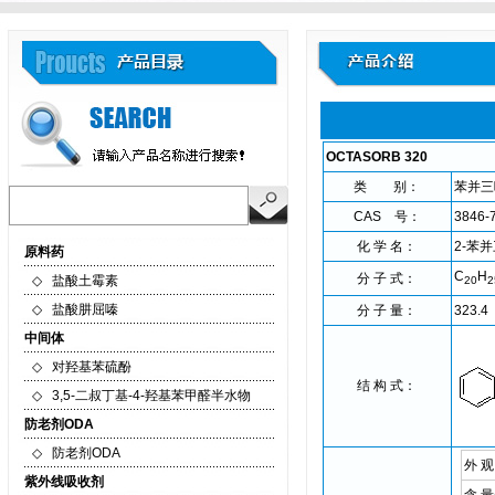
OCTASORB 320
类 别：
苯并三
CAS 号：
3846-
化 学 名：
2-苯并
原料药
C
H
分 子 式：
◇
盐酸土霉素
20
2
◇
盐酸肼屈嗪
分 子 量：
323.4
中间体
◇
对羟基苯硫酚
结 构 式：
◇
3,5-二叔丁基-4-羟基苯甲醛半水物
防老剂ODA
◇
防老剂ODA
外 观
紫外线吸收剂