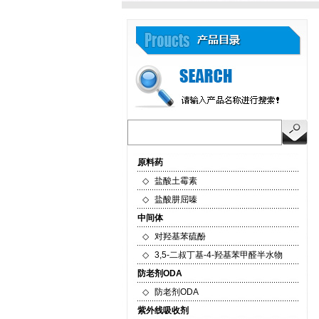
原料药
◇
盐酸土霉素
◇
盐酸肼屈嗪
中间体
◇
对羟基苯硫酚
◇
3,5-二叔丁基-4-羟基苯甲醛半水物
防老剂ODA
◇
防老剂ODA
紫外线吸收剂