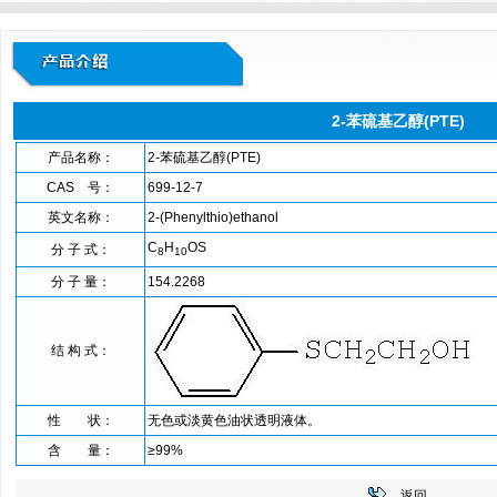
2-苯硫基乙醇(PTE)
产品名称：
2-苯硫基乙醇(PTE)
CAS 号：
699-12-7
英文名称：
2-(Phenylthio)ethanol
C
H
OS
分 子 式：
8
10
分 子 量：
154.2268
结 构 式：
性 状：
无色或淡黄色油状透明液体。
含 量：
≥99%
返回