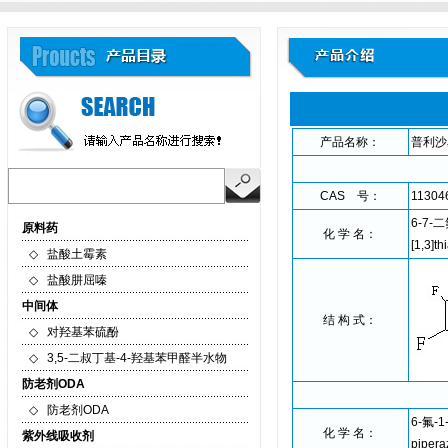
产品名称：
普利沙
CAS 号：
11304
6-7-二
原料药
化 学 名：
[1,3]th
◇
盐酸土霉素
◇
盐酸肼屈嗪
中间体
结 构 式：
◇
对羟基苯硫酚
◇
3,5-二叔丁基-4-羟基苯甲醛半水物
防老剂ODA
◇
防老剂ODA
6-氟-1
化 学 名：
紫外线吸收剂
piperaz