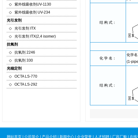
◇
紫外线吸收剂UV-1130
◇
紫外线吸收剂 UV-234
光引发剂
结 构 式：
◇
光引发剂 ITX
◇
光引发剂 ITX(2,4 isomer)
抗氧剂
◇
抗氧剂 2246
化学名：6
化 学 名：
◇
抗氧剂 330
(1-pipe
光稳定剂
◇
OCTA LS-770
◇
OCTA LS-292
结 构 式：
网站首页
|
公司简介
|
产品介绍
|
新闻中心
|
企业荣誉
|
人才招聘
|
厂容厂貌
|
在线